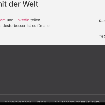
it der Welt
ram
und
LinkedIn
teilen.
fa
desto besser ist es für alle
ins
© COPYRIGHT 2021 – HIPMEAL | ALL RIGHTS RESERVED
PILATUSWEB