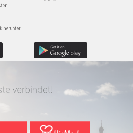
ten.
k herunter.
e verbindet!