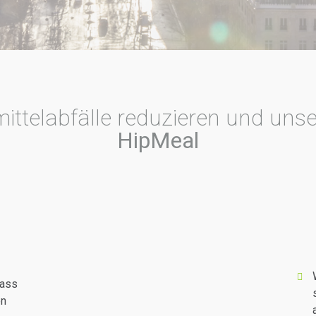
mittelabfälle reduzieren und unse
HipMeal
lass
en