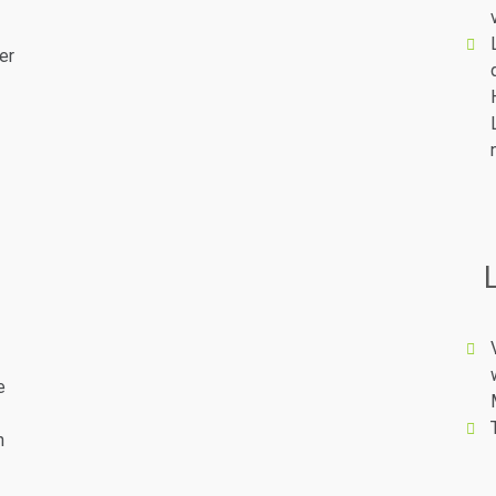
er
e
n