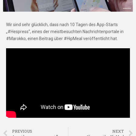
Wir sind sehr glücklich, dass nach 10 Tagen des App-Starts
„#Hespress“, eines der meistbesuchten Nachrichtenportale in
#Marokko, einen Beitrag über #HipMeal veröffentlicht hat.
PREVIOUS
NEXT