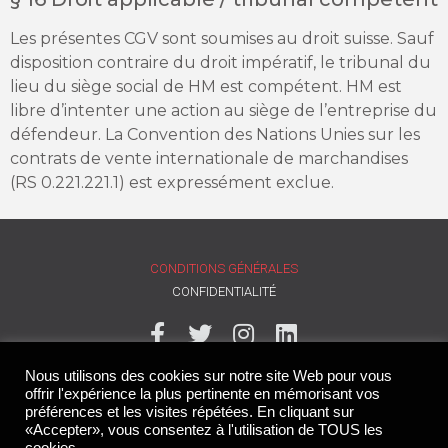
Les présentes CGV sont soumises au droit suisse. Sauf
disposition contraire du droit impératif, le tribunal du
lieu du siège social de HM est compétent. HM est
libre d’intenter une action au siège de l’entreprise du
défendeur. La Convention des Nations Unies sur les
contrats de vente internationale de marchandises
(RS 0.221.221.1) est expressément exclue.
CONDITIONS GÉNÉRALES
CONFIDENTIALITÉ
Nous utilisons des cookies sur notre site Web pour vous
offrir l'expérience la plus pertinente en mémorisant vos
préférences et les visites répétées. En cliquant sur
«Accepter», vous consentez à l'utilisation de TOUS les